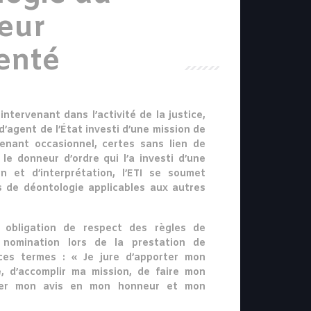
eur
enté
ntervenant dans l’activité de la justice,
d’agent de l’État investi d’une mission de
rvenant occasionnel, certes sans lien de
le donneur d’ordre qui l’a investi d’une
n et d’interprétation, l’ETI se soumet
 de déontologie applicables aux autres
 obligation de respect des règles de
 nomination lors de la prestation de
ces termes : « Je jure d’apporter mon
e, d’accomplir ma mission, de faire mon
ner mon avis en mon honneur et mon