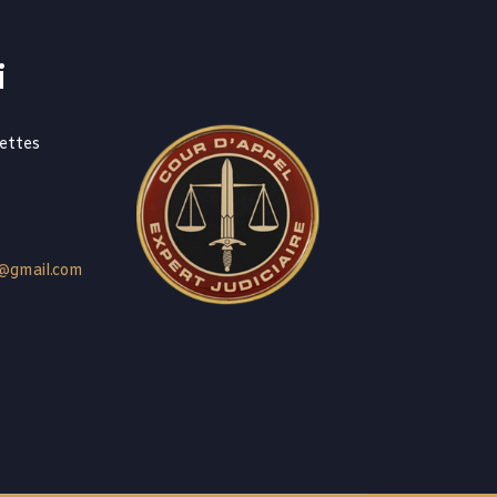
i
ettes
@gmail.com