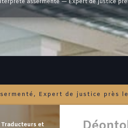
nterprète assermenté — Expert de justice prè
sermenté, Expert de justice près l
Déonto
s Traducteurs et