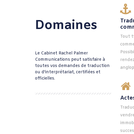
Domaines
Trad
comm
Tout t
commer
Possib
Le Cabinet Rachel Palmer
Communications peut satisfaire à
rendez
toutes vos demandes de traduction
anglo
ou d'interprétariat, certifiées et
officielles.
Acte
Traduc
vendre
immobi
succes